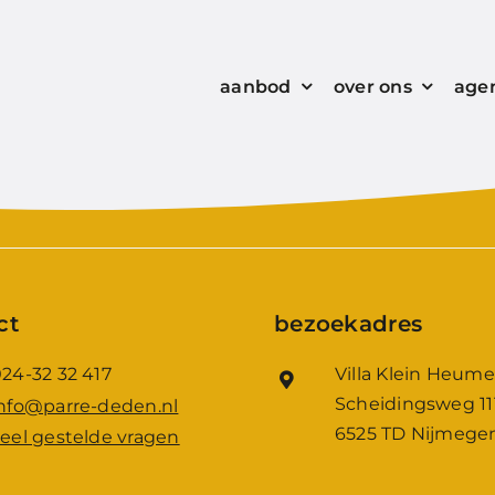
aanbod
over ons
age
ct
bezoekadres
24-32 32 417
Villa Klein Heum
Scheidingsweg 11
nfo@parre-deden.nl
6525 TD Nijmege
eel gestelde vragen